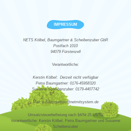
IMPRESSUM
NETS Kölbel, Baumgartner & Scheibenzuber GbR
Postfach 1010
94079 Fürstenzell
Verantwortliche:
Kerstin Kölbel: Derzeit nicht verfügbar
Petra Baumgartner: 0176-45958320
Susanne Scheibenzuber: 0179-4407742
Mail: p.baumgartner@netmitsystem.de
Umsatzsteuerbefreiung nach §4/Nr.25 USTG
Verantwortliche: Kerstin Kölbel, Petra Baumgartner und Susanne
Scheibenzuber