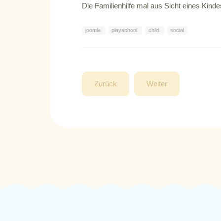
Die Familienhilfe mal aus Sicht eines Kindes
joomla
playschool
child
social
Zurück
Weiter