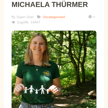
MICHAELA THÜRMER
By
Super User
Uncategorised
EMPTY
Zugriffe: 14447