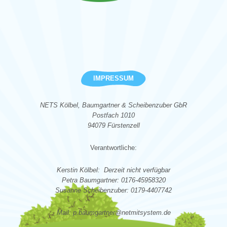
IMPRESSUM
NETS Kölbel, Baumgartner & Scheibenzuber GbR
Postfach 1010
94079 Fürstenzell
Verantwortliche:
Kerstin Kölbel: Derzeit nicht verfügbar
Petra Baumgartner: 0176-45958320
Susanne Scheibenzuber: 0179-4407742
Mail: p.baumgartner@netmitsystem.de