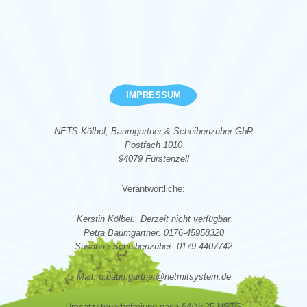
IMPRESSUM
NETS Kölbel, Baumgartner & Scheibenzuber GbR
Postfach 1010
94079 Fürstenzell
Verantwortliche:
Kerstin Kölbel: Derzeit nicht verfügbar
Petra Baumgartner: 0176-45958320
Susanne Scheibenzuber: 0179-4407742
Mail: p.baumgartner@netmitsystem.de
Umsatzsteuerbefreiung nach §4/Nr.25 USTG