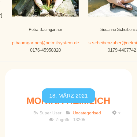
t
r]
Petra Baumgartner
Susanne Scheibenz
p.baumgartner@netmitsystem.de
s.scheibenzuber@netmi
0176-45958320
0179-4407742
18. MÄRZ 2021
MONIKA HEIMLICH
By
Super User
Uncategorised
EMPTY
Zugriffe: 13205