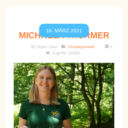
18. MÄRZ 2021
MICHAELA THÜRMER
By
Super User
Uncategorised
EMPTY
Zugriffe: 14438